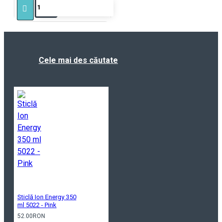
Cele mai des căutate
Sticlă Ion Energy 350
ml 5022 - Pink
52.00RON