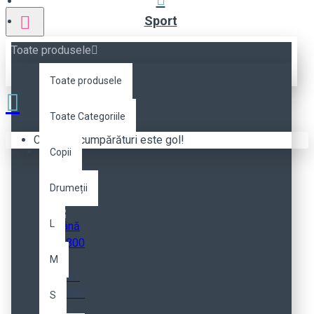
Sport
Toate produsele
Toate produsele
Toate Categoriile
Coșul de cumpărături este gol!
Până
Copii
la 500
ml
Drumeții
L
M
Până
la 800
S
ml