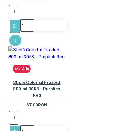
2-3 Zile
Sticlă Colorful Frosted
800 ml 3053 - Purplish
Red
67.00RON