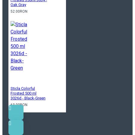
Oak Gray
52.00RON
Sticla Colorful
Frosted 500 ml
3026d - Black-Green
63.00RON