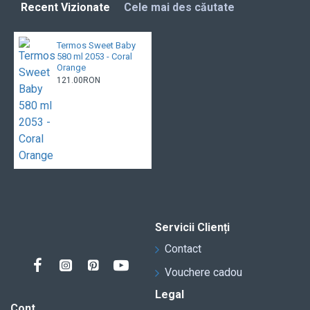
Recent Vizionate
Cele mai des căutate
Termos Sweet Baby
580 ml 2053 - Coral
Orange
121.00RON
Servicii Clienți
Contact
Vouchere cadou
Legal
Cont