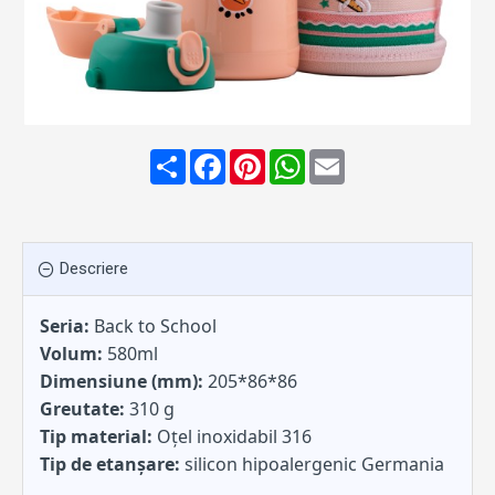
Share
Facebook
Pinterest
WhatsApp
Email
Descriere
Seria:
Back to School
Volum:
580ml
Dimensiune (mm):
205*86*86
Greutate:
310 g
Tip material:
Oțel inoxidabil 316
Tip de etanșare:
silicon hipoalergenic Germania