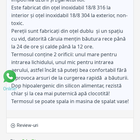
Este fabricat din oțel inoxidabil 18/8 316 la
interior și oțel inoxidabil 18/8 304 la exterior, non-
toxic.
Pereții sunt fabricați din oțel dublu și un spațiu
cu vid, datorită căruia mențin băutura rece până
la 24 de ore și calde până la 12 ore.
Termosul conține 2 orificii: unul mare pentru
intrarea lichidului, unul mic pentru intrarea
aerului, astfel încât să puteți bea confortabil fără
a provoca arsuri de la curgerea rapidă a băuturii.
Dop hipoalergenic din silicon alimentar, rezistă
Online!
chiar și la cea mai puternică apă clocotită!
Termosul se poate spala in masina de spalat vase!
Review-uri