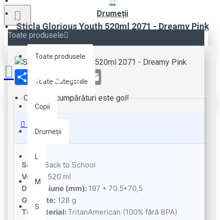
Drumeții
Sticla Glorious Youth 520ml 2071 - Dreamy Pink
Toate produsele
Toate produsele
Share
Facebook
Pinterest
WhatsApp
Email
Toate Categoriile
Coșul de cumpărături este gol!
Copii
Descriere
Drumeții
L
Seria:
Back to School
Volum:
520 ml
M
Dimensiune (mm):
197 * 70.5*70,5
Greutate:
128 g
S
Tip material:
TritanAmerican (100% fără BPA)