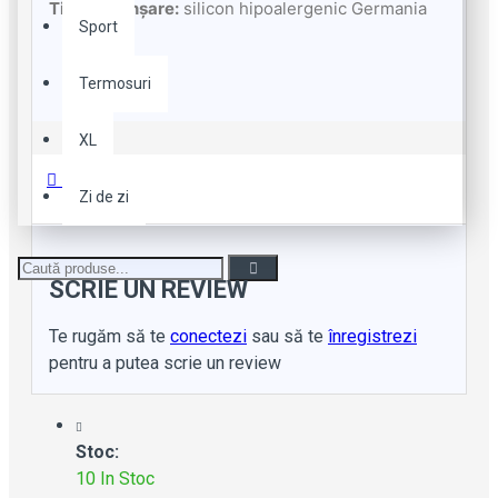
Tip de etanșare:
silicon hipoalergenic Germania
Sport
Termosuri
XL
Review-uri
Zi de zi
SCRIE UN REVIEW
Te rugăm să te
conectezi
sau să te
înregistrezi
pentru a putea scrie un review
Stoc:
10 In Stoc