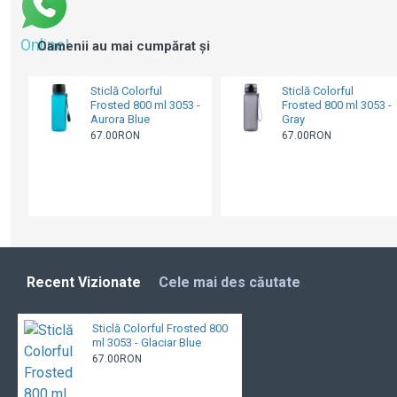
Online!
Oamenii au mai cumpărat și
Sticlă Colorful
Sticlă Colorful
Frosted 800 ml 3053 -
Frosted 800 ml 3053 -
Aurora Blue
Gray
67.00RON
67.00RON
Recent Vizionate
Cele mai des căutate
Sticlă Colorful Frosted 800
ml 3053 - Glaciar Blue
67.00RON