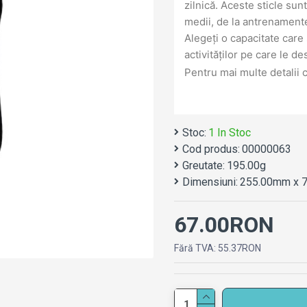
zilnică. Aceste sticle sun
medii, de la antrenamentele
Alegeți o capacitate car
activităților pe care le de
Pentru mai multe detalii 
Stoc:
1 In Stoc
Cod produs:
00000063
Greutate:
195.00g
Dimensiuni:
255.00mm x 
67.00RON
Fără TVA: 55.37RON
sApp
mail