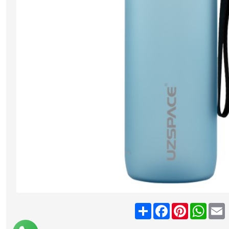
Share
Facebook
Pinterest
What
E