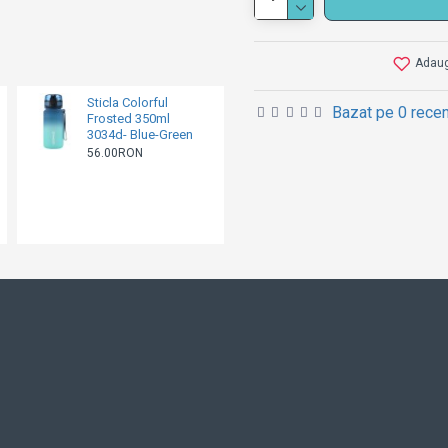
Adaugă
Sticla Colorful
Sticlă Colorful
Bazat pe 0 recen
Frosted 350ml
Frosted 800 ml 3053 -
3034d- Blue-Green
Oak Gray
56.00RON
67.00RON