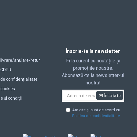
Înscrie-te la newsletter
 livrare/anulare/retur
Fi la curent cu noutățile și
promoțiile noastre.
a GDPR
Abonează-te la newsletter-ul
 de confidențialitate
nostru!
a cookies
Înscrie-te
 și condiții
Am citit și sunt de acord cu
Politica de confidențialitate