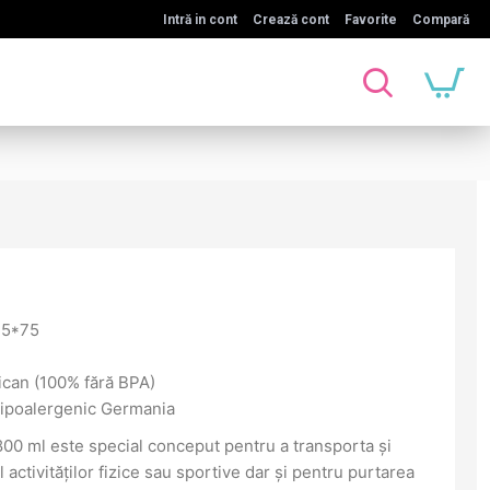
Intră in cont
Crează cont
Favorite
Compară
75*75
ican (100% fără BPA)
hipoalergenic Germania
00 ml este special conceput pentru a transporta și
activităților fizice sau sportive dar și pentru purtarea