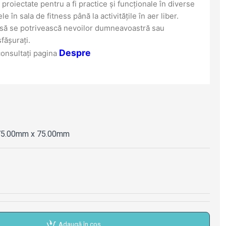
t proiectate pentru a fi practice și funcționale în diverse
 în sala de fitness până la activitățile în aer liber.
e să se potrivească nevoilor dumneavoastră sau
sfășurați.
Despre
consultați pagina
75.00mm x 75.00mm
Adaugă în coș