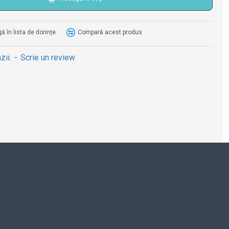
 în lista de dorințe
Compară acest produs
Sticlă Colorful
zii.
-
Scrie un review
Frosted 350 ml 3034 -
Blue
52.00RON