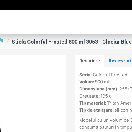
Sticlă Colorful Frosted 800 ml 3053 - Glaciar Blue
Descriere
Review-uri
Seria:
Colorful Frosted
Volum:
800 ml
Dimensiune (mm):
255*
Greutate:
195 g
Tip material:
Tritan Amer
Tip de etanșare:
silicon 
Modelul cu un volum de 8
consuma băuturi în timpul 