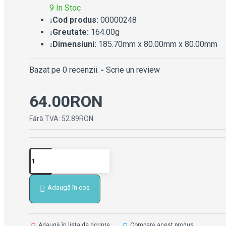
9 In Stoc
Cod produs:
00000248
Greutate:
164.00g
Dimensiuni:
185.70mm x 80.00mm x 80.00mm
Bazat pe 0 recenzii.
-
Scrie un review
64.00RON
Fără TVA: 52.89RON
Adaugă în coș
Adaugă în lista de dorințe
Compară acest produs