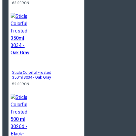
63.00RON
Sticla Colorful Frosted
350ml 3034 - Oak Gray
52.00RON