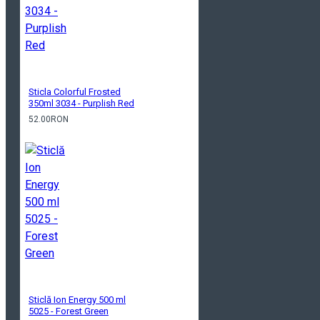
Sticla Colorful Frosted
350ml 3034 - Purplish Red
52.00RON
Sticlă Ion Energy 500 ml
5025 - Forest Green