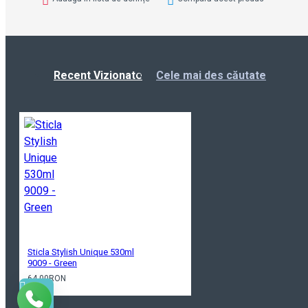
Recent Vizionate
Cele mai des căutate
Sticla Stylish Unique 530ml
9009 - Green
64.00RON