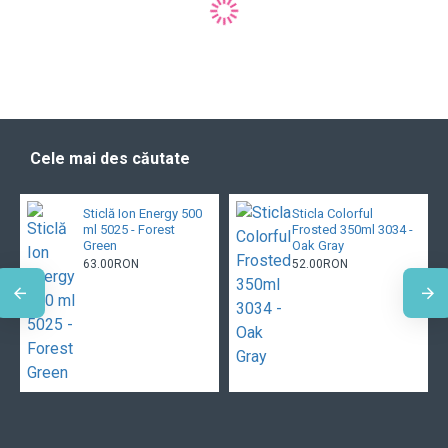
Cele mai des căutate
Sticlă Ion Energy 500
Sticla Colorful
ml 5025 - Forest
Frosted 350ml 3034 -
Green
Oak Gray
63.00RON
52.00RON