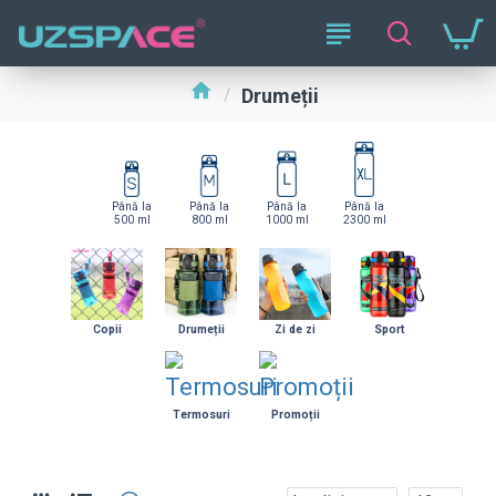
Drumeții
Până la
Până la
Până la
Până la
500 ml
800 ml
1000 ml
2300 ml
Copii
Drumeții
Zi de zi
Sport
Termosuri
Promoții