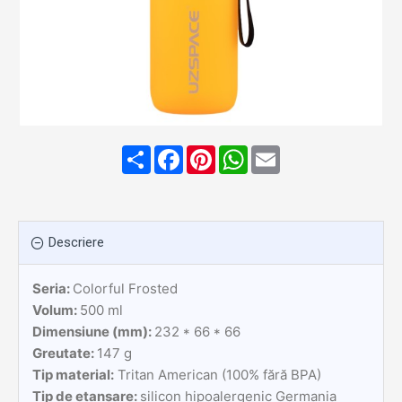
Share
Facebook
Pinterest
WhatsApp
Email
Descriere
Seria:
Colorful Frosted
Volum:
500 ml
Dimensiune (mm):
232 * 66 * 66
Greutate:
147 g
Tip material:
Tritan American (100% fără BPA)
Tip de etanșare:
silicon hipoalergenic Germania