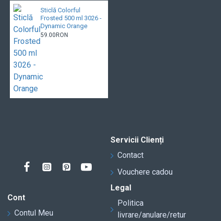
Sticlă Colorful
Frosted 500 ml 3026 -
Dynamic Orange
59.00RON
Servicii Clienți
Contact
Vouchere cadou
Legal
Cont
Politica
Contul Meu
livrare/anulare/retur