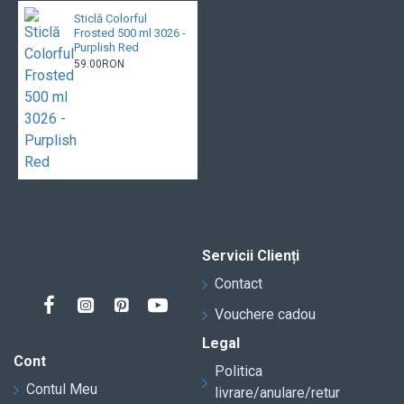
Sticlă Colorful
Frosted 500 ml 3026 -
Purplish Red
59.00RON
Servicii Clienți
Contact
Vouchere cadou
Legal
Cont
Politica
Contul Meu
livrare/anulare/retur