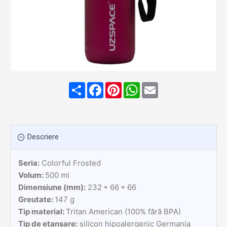
Share
Facebook
Pinterest
WhatsApp
Email
Descriere
Seria:
Colorful Frosted
Volum:
500 ml
Dimensiune (mm):
232 * 66 * 66
Greutate:
147 g
Tip material:
Tritan American (100% fără BPA)
Tip de etanșare:
silicon hipoalergenic Germania