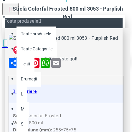
Sticlă Colorful Frosted 800 ml 3053 - Purplish
Red
Toate produsele
Toate produsele
Toate Categoriile
2-3 Zile
Coșul de cumpărături este gol!
Share
Facebook
Pinterest
WhatsApp
Email
Copii
Drumeții
Descriere
L
M
Seria:
Colorful Frosted
Volum:
800 ml
S
Dimensiune (mm):
255*75*75