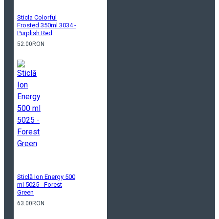
Sticla Colorful
Frosted 350ml 3034 -
Purplish Red
52.00RON
Sticlă Ion Energy 500
ml 5025 - Forest
Green
63.00RON