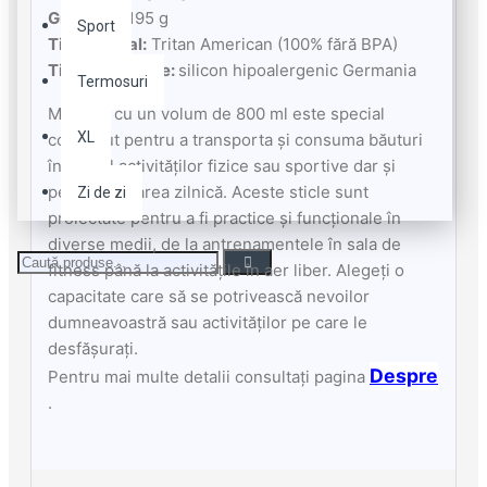
Greutate:
195 g
Sport
Tip material:
Tritan American (100% fără BPA)
Tip de etanșare:
silicon hipoalergenic Germania
Termosuri
Modelul cu un volum de 800 ml este special
XL
conceput pentru a transporta și consuma băuturi
în timpul activităților fizice sau sportive dar și
pentru purtarea zilnică. Aceste sticle sunt
Zi de zi
proiectate pentru a fi practice și funcționale în
diverse medii, de la antrenamentele în sala de
fitness până la activitățile în aer liber. Alegeți o
capacitate care să se potrivească nevoilor
dumneavoastră sau activităților pe care le
desfășurați.
Despre
Pentru mai multe detalii consultați pagina
.