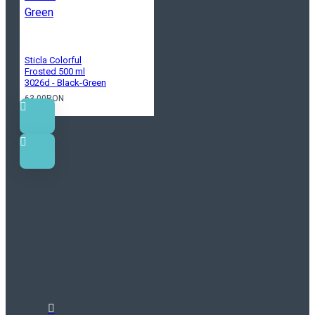
Sticla Colorful
Frosted 500 ml
3026d - Black-Green
63.00RON